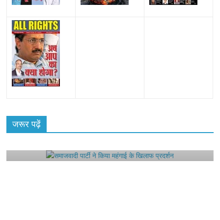
All Rights News
Bareilly
Uttar Pradesh
राजनीति
हॉट
राजनीतिक
जरूर पढ़ें
समाजवादी पार्टी ने किया महंगाई के खिलाफ प्रदर्शन
August 4, 2021
Editor All Rights
0