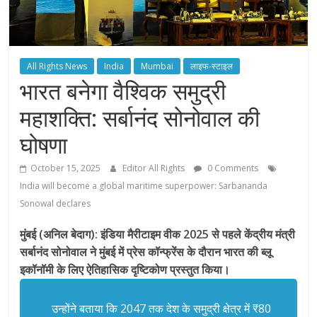
All Rights News
India
Mumbai
लाइफ-स्टाइल
भारत बनेगा वैश्विक समुद्री
महाशक्ति: सर्बानंद सोनोवाल की
घोषणा
October 15, 2025
Editor All Rights
0 Comments
India will become a global maritime superpower: Sarbananda
Sonowal declares
मुंबई (अनिल बेदाग): इंडिया मैरीटाइम वीक 2025 से पहले केंद्रीय मंत्री
सर्बानंद सोनोवाल ने मुंबई में प्रेस कॉन्फ्रेंस के दौरान भारत की ब्लू
इकॉनॉमी के लिए ऐतिहासिक दृष्टिकोण प्रस्तुत किया।
उन्होंने बताया कि 2047 तक देश के समुद्री क्षेत्र में ₹80