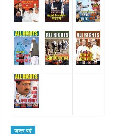
All Rights News
Bareilly
Uttar
Pradesh
राजनीति
हॉट राजनीतिक
ेश
समाजवादी पार्टी ने किया महंगाई के
जरूर पढ़ें