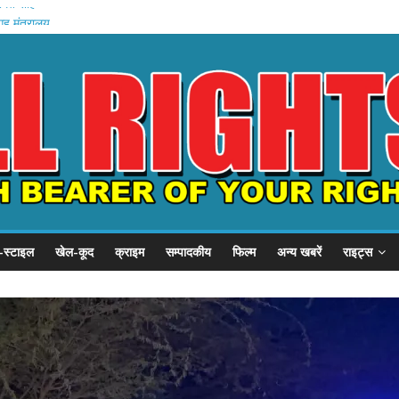
अमित शाह
गृह मंत्रालय
े में मौत
वेतन रोका
यारी
-स्टाइल
खेल-कूद
क्राइम
सम्पादकीय
फिल्म
अन्य खबरें
राइट्स