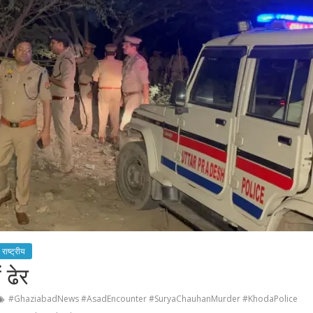
राष्ट्रीय
 ढेर
#GhaziabadNews #AsadEncounter #SuryaChauhanMurder #KhodaPolice