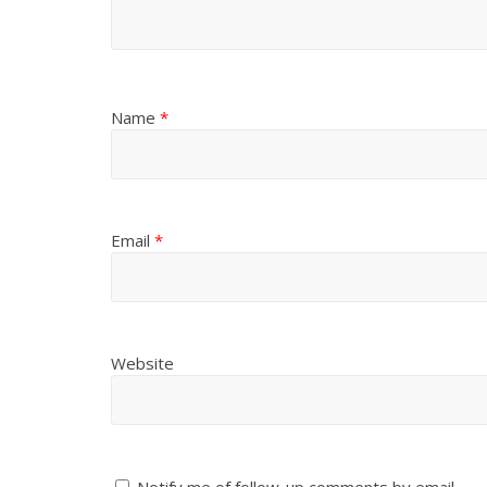
Name
*
Email
*
Website
Notify me of follow-up comments by email.