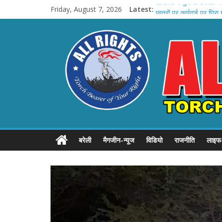
Skip
Friday, August 7, 2026
Latest:
सोनीपत में युवाओं से मिले 
to
छात्रों पर कार्रवाई पर घिरा 
content
ALL
अतीक के बेटे आबान की हादस
बरेली DM का बड़ा एक्शन: 
देवघर: दूसरी सोमवारी की तै
RIGHTS
Torch
Bearer
of
your
Rights
बरेली
मैगजीन-न्यूज
विडियो
राजनीति
लाइफ