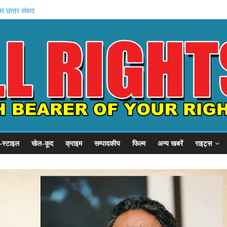
, SSP से गुहार
का छात्र संवाद
ें बहन को कैद
जवी शुरू
बड़ा प्रदर्शन
-स्टाइल
खेल-कूद
क्राइम
सम्पादकीय
फिल्म
अन्य खबरें
राइट्स