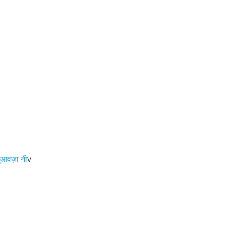
आवज़ा नी
v