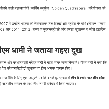
े जोड़ने वाली महात्वाकांक्षी ‘स्वर्णिम चतुर्भुज’ (Golden Quadrilateral) परियोजना को
।
 2007 में उन्होंने भाजपा को ऐतिहासिक जीत दिलाई और प्रदेश के चौथे (लेकिन भाजपा
-2009 और 2011-2012) राज्य के मुख्यमंत्री रहे और हमेशा ‘सुशासन व जीरो टॉलरेंस’
सीएम धामी ने जताया गहरा दुख
All Rights News
Bareilly
Uttar
Pradesh
राजनीति
हॉट राजनीतिक
ाकृष्णन और प्रधानमंत्री नरेंद्र मोदी ने गहरा शोक व्यक्त किया है। पीएम मोदी ने कहा कि
समाजवादी पार्टी ने किया महंगाई के
ने देश की कनेक्टिविटी सुधारने के लिए अथक प्रयास किए।
खिलाफ प्रदर्शन
य राजनीति के लिए एक ‘अपूरणीय क्षति’ बताते हुए प्रदेश में
तीन दिवसीय राजकीय शोक
August 4, 2021
Editor All Rights
0
े राजकीय सम्मान के साथ तीर्थ नगरी हरिद्वार में किया जाएगा।