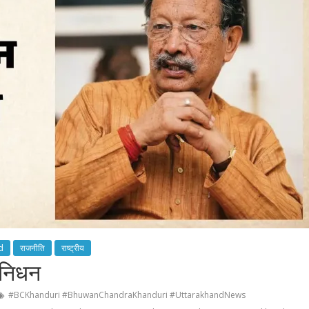
d
राजनीति
राष्ट्रीय
ा निधन
#BCKhanduri #BhuwanChandraKhanduri #UttarakhandNews