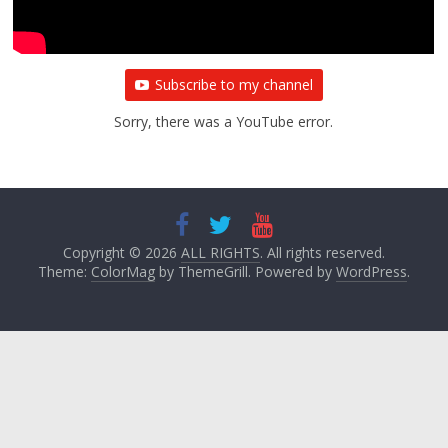
Subscribe to my channel
Sorry, there was a YouTube error.
Copyright © 2026
ALL RIGHTS
. All rights reserved.
Theme:
ColorMag
by ThemeGrill. Powered by
WordPress
.