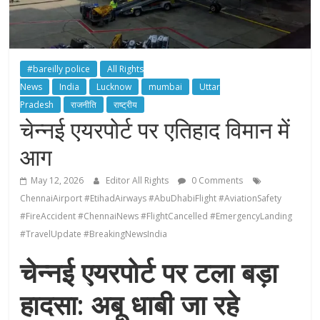
#bareilly police
All Rights
News
India
Lucknow
mumbai
Uttar
Pradesh
राजनीति
राष्ट्रीय
चेन्नई एयरपोर्ट पर एतिहाद विमान में
आग
May 12, 2026
Editor All Rights
0 Comments
ChennaiAirport #EtihadAirways #AbuDhabiFlight #AviationSafety
#FireAccident #ChennaiNews #FlightCancelled #EmergencyLanding
#TravelUpdate #BreakingNewsIndia
चेन्नई एयरपोर्ट पर टला बड़ा
हादसा: अबू धाबी जा रहे