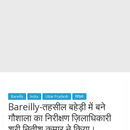
Bareilly
India
Uttar Pradesh
विडियो
Bareilly-तहसील बहेड़ी में बने
गौशाला का निरीक्षण ज़िलाधिकारी
श्री नितीश कुमार ने किया।