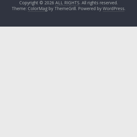
Copyright © 2026
ALL RIGHTS
. All rights reserved.
Theme:
ColorMag
by ThemeGrill. Powered by
WordPress
.