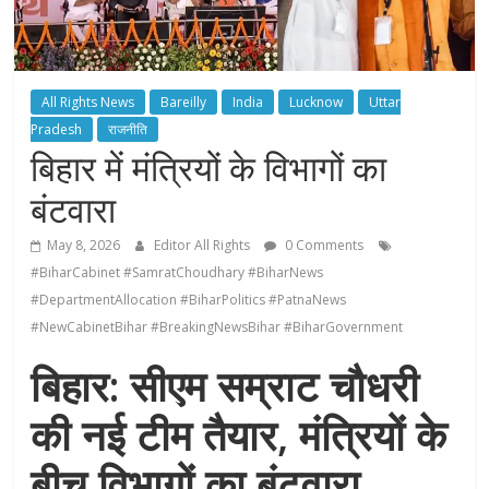
All Rights News
Bareilly
India
Lucknow
Uttar
Pradesh
राजनीति
बिहार में मंत्रियों के विभागों का
बंटवारा
May 8, 2026
Editor All Rights
0 Comments
#BiharCabinet #SamratChoudhary #BiharNews
#DepartmentAllocation #BiharPolitics #PatnaNews
#NewCabinetBihar #BreakingNewsBihar #BiharGovernment
बिहार: सीएम सम्राट चौधरी
की नई टीम तैयार, मंत्रियों के
बीच विभागों का बंटवारा