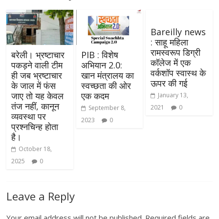
Bareilly news
: साहू महिला
रामस्वरूप डिग्री
बरेली। भ्रष्टाचार
PIB : विशेष
कॉलेज में एक
पकड़ने वाली टीम
अभियान 2.0:
वर्कशॉप स्वास्थ के
ही जब भ्रष्टाचार
खान मंत्रालय का
ऊपर की गई
के जाल में फंस
स्वच्छता की ओर
जाए तो यह केवल
एक कदम
January 13,
तंज नहीं, कानून
2021
0
September 8,
व्यवस्था पर
2023
0
प्रश्नचिन्ह होता
है।
October 18,
2025
0
Leave a Reply
Your email address will not be published.
Required fields are