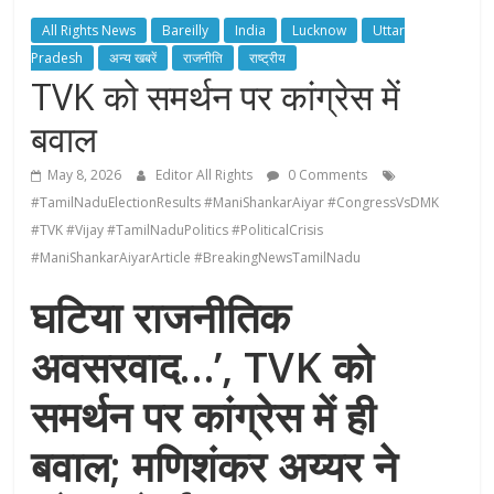
All Rights News
Bareilly
India
Lucknow
Uttar
Pradesh
अन्य खबरें
राजनीति
राष्ट्रीय
TVK को समर्थन पर कांग्रेस में
बवाल
May 8, 2026
Editor All Rights
0 Comments
#TamilNaduElectionResults #ManiShankarAiyar #CongressVsDMK
#TVK #Vijay #TamilNaduPolitics #PoliticalCrisis
#ManiShankarAiyarArticle #BreakingNewsTamilNadu
घटिया राजनीतिक
अवसरवाद…’, TVK को
समर्थन पर कांग्रेस में ही
बवाल; मणिशंकर अय्यर ने