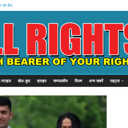
हन को कैद
शुरू
 प्रदर्शन
P से गुहार
छात्र संवाद
-स्टाइल
खेल-कूद
क्राइम
सम्पादकीय
फिल्म
अन्य खबरें
राइट्स