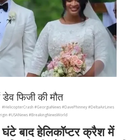
में डेव फिजी की मौत
#HelicopterCrash #GeorgiaNews #DavePhinney #DeltaAirLines
Origin #USANews #BreakingNewsWorld
ंटे बाद हेलिकॉप्टर क्रैश में