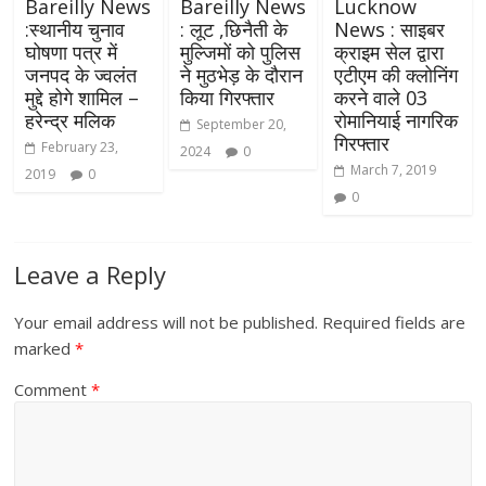
Bareilly News
Bareilly News
Lucknow
:स्थानीय चुनाव
: लूट ,छिनैती के
News : साइबर
घोषणा पत्र में
मुल्जिमों को पुलिस
क्राइम सेल द्वारा
जनपद के ज्वलंत
ने मुठभेड़ के दौरान
एटीएम की क्लोनिंग
मुद्दे होगे शामिल –
किया गिरफ्तार
करने वाले 03
हरेन्द्र मलिक
रोमानियाई नागरिक
September 20,
गिरफ्तार
February 23,
2024
0
March 7, 2019
2019
0
0
Leave a Reply
Your email address will not be published.
Required fields are
marked
*
Comment
*