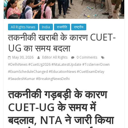
All Rights News
India
राजनीति
राष्ट्रीय
तकनीकी खराबी के कारण CUET-
UG का समय बदला
May 30, 2026
Editor All Rights
0 Comments
#DelhiNews #CuetUg2026 #NtaLatestUpdate #TcsServerDown
#ExamScheduleChanged #EducationNews #CuetExamDelay
#SwadeshKumar #BreakingNewsDelhi
तकनीकी गड़बड़ी के कारण
CUET-UG के समय में
बदलाव, NTA ने जारी किया