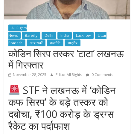
All Rights
News
Bareilly
Delhi
India
Lucknow
Uttar
Pradesh
अन्य खबरें
राजनीति
राष्ट्रीय
कोडिन सिरप तस्कर ‘टाटा’ लखनऊ
में गिरफ्तार
November 28, 2025
Editor All Rights
0 Comments
STF ने लखनऊ में ‘कोडिन
कफ सिरप’ के बड़े तस्कर को
दबोचा, ₹100 करोड़ के ड्रग्स
रैकेट का पर्दाफाश