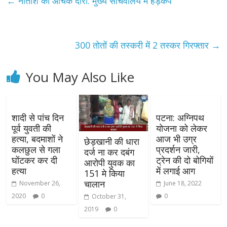
←
नीतीश का औचक दौरा: मुख्य सचिवालय में हड़कंप
300 तोतों की तस्करी में 2 तस्कर गिरफ्तार
→
You May Also Like
शादी से पांच दिन
पटना: अग्निपथ
पूर्व युवती की
योजना को लेकर
हत्या, बदमाशों ने
आज भी उग्र
छेड़खानी की धारा
कलछुल से गला
प्रदर्शन जारी,
दर्ज ना कर दबंग
घोंटकर कर दी
ट्रेन की दो बोगियों
आरोपी युवक का
हत्या
में लगाई आग
151 मे किया
चालान
November 26,
June 18, 2022
2020
0
0
October 31,
2019
0