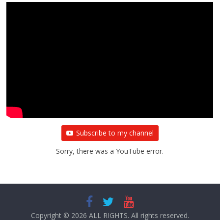
All Rights News
Bareilly
Uttar Pradesh
राजनीति
हॉट
राजनीतिक
प्रथम आगमन पर नवनियुक्त प्रदेश उपाध्यक्ष सोनू
बाल्मीकि का किया गया स्वागत
August 6, 2021
Editor All Rights
0
Subscribe to my channel
Sorry, there was a YouTube error.
Copyright © 2026
ALL RIGHTS
. All rights reserved.