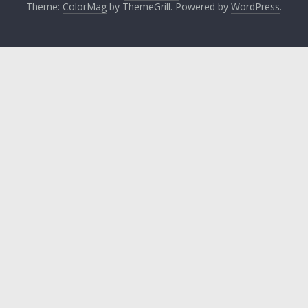
Theme:
ColorMag
by ThemeGrill. Powered by
WordPress
.