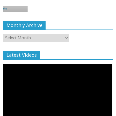
Monthly Archive
Monthly
Archive
Latest Videos
All Rights News
Bareilly
Uttar Pradesh
राजनीति
हॉट
राजनीतिक
प्रथम आगमन पर नवनियुक्त प्रदेश उपाध्यक्ष सोनू
बाल्मीकि का किया गया स्वागत
August 6, 2021
Editor All Rights
0