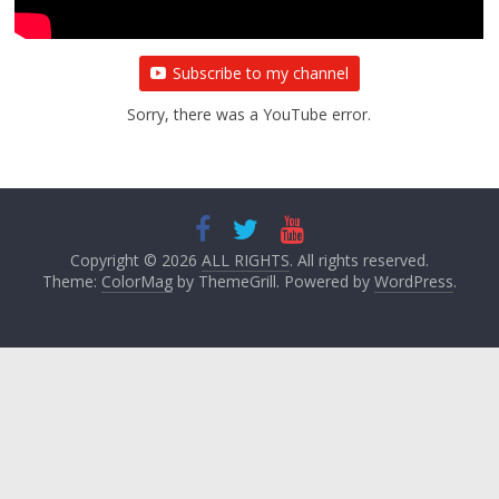
Subscribe to my channel
Sorry, there was a YouTube error.
Copyright © 2026
ALL RIGHTS
. All rights reserved.
Theme:
ColorMag
by ThemeGrill. Powered by
WordPress
.