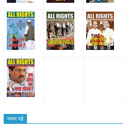
जरूर पढ़ें
न