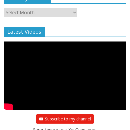
Monthly
Archive
Latest Videos
Subscribe to my channel
Sorry, there was a YouTube error.