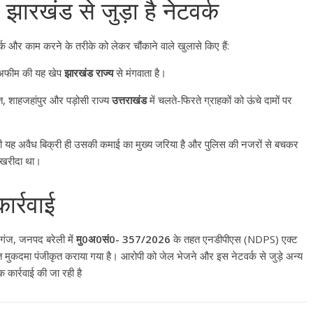
उपाध्यक्ष सोनू बाल्मीकि का किया ग
 झारखंड से जुड़ा है नेटवर्क
स्वागत
August 6, 2021
Editor All Rights
0
्क और काम करने के तरीके को लेकर चौंकाने वाले खुलासे किए हैं:
ह अफीम की यह खेप
झारखंड राज्य
से मंगवाता है
।
 शाहजहांपुर और पड़ोसी राज्य
उत्तराखंड
में चलते-फिरते ग्राहकों को ऊंचे दामों पर
 यह अवैध बिक्री ही उसकी कमाई का मुख्य जरिया है और पुलिस की नजरों से बचकर
Bareilly
Uttar
खरीदा था
।
हॉट राजनीतिक
 ने किया महंगाई के
ार्रवाई
न
Editor All Rights
0
गंज, जनपद बरेली में
मु0अ0सं0- 357/2026
के तहत एनडीपीएस (NDPS) एक्ट
मुकदमा पंजीकृत कराया गया है
। आरोपी को जेल भेजने और इस नेटवर्क से जुड़े अन्य
क कार्रवाई की जा रही है