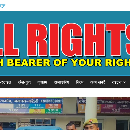
शुरू
 प्रदर्शन
P से गुहार
से शिकायत .
हन को कैद
-स्टाइल
खेल-कूद
क्राइम
सम्पादकीय
फिल्म
अन्य खबरें
राइट्स