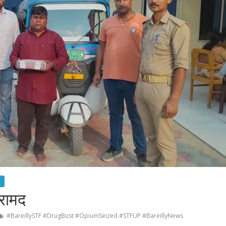
रामद
#BareillySTF #DrugBust #OpiumSeized #STFUP #BareillyNews