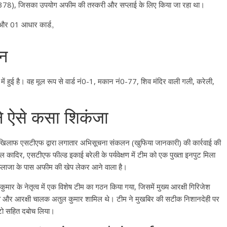
8), जिसका उपयोग अफीम की तस्करी और सप्लाई के लिए किया जा रहा था
।
और 01 आधार कार्ड
。
ान
ें हुई है
। वह मूल रूप से वार्ड नं0-1, मकान नं0-77, शिव मंदिर वाली गली, करेली,
 ऐसे कसा शिकंजा
ं के खिलाफ एसटीएफ द्वारा लगातार अभिसूचना संकलन (खुफिया जानकारी) की कार्रवाई की
 कादिर, एसटीएफ फील्ड इकाई बरेली के पर्यवेक्षण में टीम को एक पुख्ता इनपुट मिला
प्लाजा के पास अफीम की खेप लेकर आने वाला है
।
मार के नेतृत्व में एक विशेष टीम का गठन किया गया, जिसमें मुख्य आरक्षी गिरिजेश
All Rights News
Bareilly
Uttar
व और आरक्षी चालक अतुल कुमार शामिल थे
। टीम ने मुखबिर की सटीक निशानदेही पर
Pradesh
राजनीति
हॉट राजनीतिक
ऑटो सहित दबोच लिया
।
प्रथम आगमन पर नवनियुक्त प्रद