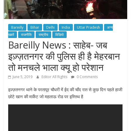
Bareilly
Bihar
Delhi
India
Uttar Pradesh
अन्य
खबरें
राजनीति
राष्ट्रीय
विडियो
Bareilly News : साहेब- जब
इज़्ज़तनगर की पुलिस ही है मेहरबान
तो मनचले भाला क्यू हो परेशान
June 5, 2019
Editor All Rights
0 Comments
इज़्ज़तनगर थाने के परतापूर चौधरी में ईद की चाँद रात से कुछ दिन पहले हाजी
छोटे खान की मार्केट जो महलाऊ रोड पर इस्तिथ है