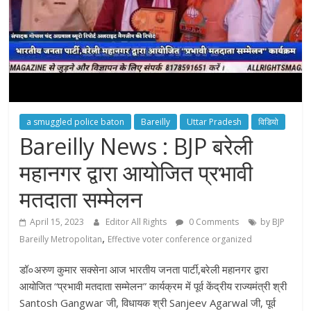
a smuggled police baton
Bareilly
Uttar Pradesh
विडियो
Bareilly News : BJP बरेली
महानगर द्वारा आयोजित प्रभावी
मतदाता सम्मेलन
April 15, 2023
Editor All Rights
0 Comments
by BJP
,
Bareilly Metropolitan
Effective voter conference organized
डॉ०अरुण कुमार सक्सेना आज भारतीय जनता पार्टी,बरेली महानगर द्वारा
आयोजित “प्रभावी मतदाता सम्मेलन” कार्यक्रम में पूर्व केंद्रीय राज्यमंत्री श्री
Santosh Gangwar जी, विधायक श्री Sanjeev Agarwal जी, पूर्व