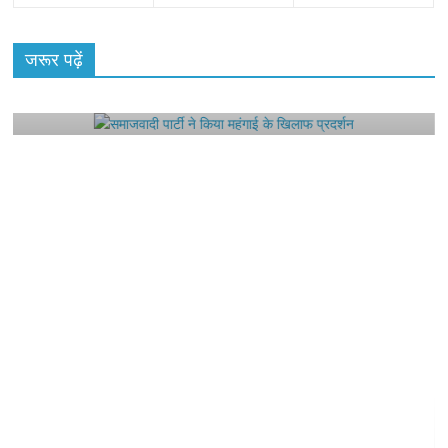
All Rights News
Bareilly
Uttar Pradesh
राजनीति
हॉट
राजनीतिक
जरूर पढ़ें
समाजवादी पार्टी ने किया महंगाई के खिलाफ प्रदर्शन
August 4, 2021
Editor All Rights
0