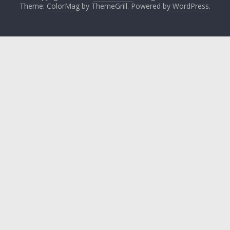
Theme:
ColorMag
by ThemeGrill. Powered by
WordPress
.