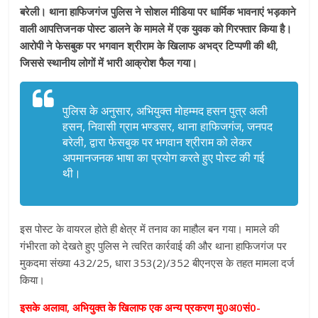
बरेली। थाना हाफिजगंज पुलिस ने सोशल मीडिया पर धार्मिक भावनाएं भड़काने
वाली आपत्तिजनक पोस्ट डालने के मामले में एक युवक को गिरफ्तार किया है।
आरोपी ने फेसबुक पर भगवान श्रीराम के खिलाफ अभद्र टिप्पणी की थी,
जिससे स्थानीय लोगों में भारी आक्रोश फैल गया।
पुलिस के अनुसार, अभियुक्त मोहम्मद हसन पुत्र अली
हसन, निवासी ग्राम भण्डसर, थाना हाफिजगंज, जनपद
बरेली, द्वारा फेसबुक पर भगवान श्रीराम को लेकर
अपमानजनक भाषा का प्रयोग करते हुए पोस्ट की गई
थी।
इस पोस्ट के वायरल होते ही क्षेत्र में तनाव का माहौल बन गया। मामले की
गंभीरता को देखते हुए पुलिस ने त्वरित कार्रवाई की और थाना हाफिजगंज पर
मुकदमा संख्या 432/25, धारा 353(2)/352 बीएनएस के तहत मामला दर्ज
किया।
इसके अलावा, अभियुक्त के खिलाफ एक अन्य प्रकरण मु0अ0सं0-