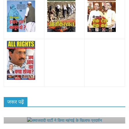
All Rights News
Bareilly
Uttar Pradesh
राजनीति
हॉट
राजनीतिक
जरूर पढ़ें
समाजवादी पार्टी ने किया महंगाई के खिलाफ प्रदर्शन
August 4, 2021
Editor All Rights
0