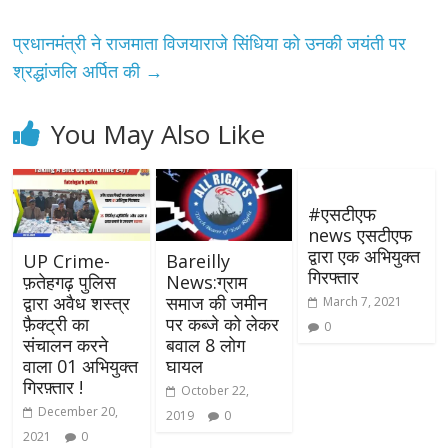
प्रधानमंत्री ने राजमाता विजयाराजे सिंधिया को उनकी जयंती पर
श्रद्धांजलि अर्पित की
→
You May Also Like
#एसटीएफ​
news एसटीएफ
द्वारा एक अभियुक्त
UP Crime-
Bareilly
गिरफ्तार
फ़तेहगढ़ पुलिस
News:ग्राम
द्वारा अवैध शस्त्र
समाज की जमीन
March 7, 2021
फ़ैक्ट्री का
पर कब्जे को लेकर
0
संचालन करने
बवाल 8 लोग
वाला 01 अभियुक्त
घायल
गिरफ़्तार !
October 22,
December 20,
2019
0
2021
0