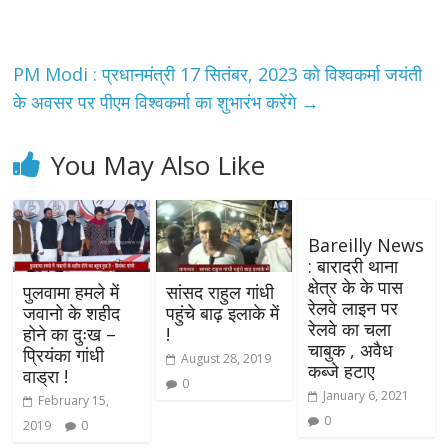
PM Modi : प्रधानमंत्री 17 सितंबर, 2023 को विश्वकर्मा जयंती
के अवसर पर पीएम विश्वकर्मा का शुभारंभ करेंगे
→
You May Also Like
Bareilly News
: बारादरी थाना
क्षेत्र के के पास
पुलवामा हमले में
सांसद राहुल गांधी
रेलवे लाइन पर
जवानो के शहीद
पहुंचे बाढ़ इलाके में
रेलवे का चला
होने का दुःख –
!
चाबुक , अवैध
प्रियंका गांधी
August 28, 2019
कब्जे हटाए
वाड्रा !
0
January 6, 2021
February 15,
0
2019
0