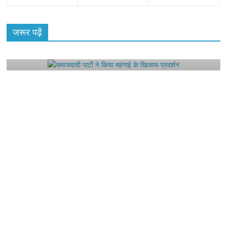
All Rights News
Bareilly
Uttar Pradesh
राजनीति
हॉट
राजनीतिक
जरूर पढ़ें
समाजवादी पार्टी ने किया महंगाई के खिलाफ प्रदर्शन
August 4, 2021
Editor All Rights
0