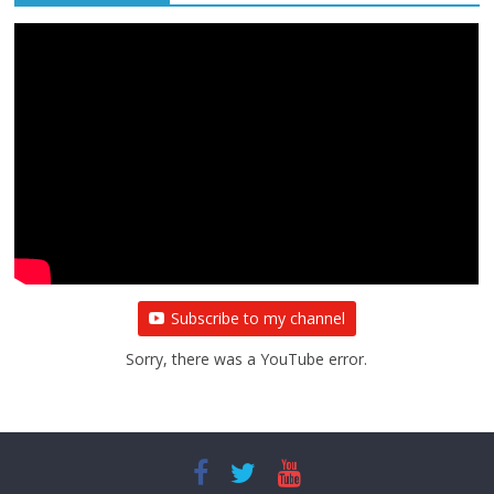
All Rights News
Bareilly
Uttar Pradesh
राजनीति
हॉट
राजनीतिक
प्रथम आगमन पर नवनियुक्त प्रदेश उपाध्यक्ष सोनू
बाल्मीकि का किया गया स्वागत
August 6, 2021
Editor All Rights
0
Subscribe to my channel
Sorry, there was a YouTube error.