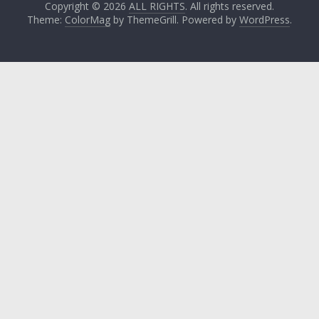
Copyright © 2026
ALL RIGHTS
. All rights reserved.
Theme:
ColorMag
by ThemeGrill. Powered by
WordPress
.