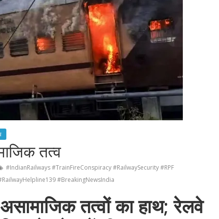
य
ामाजिक तत्व
#IndianRailways #TrainFireConspiracy #RailwaySecurity #RPF
RailwayHelpline139 #BreakingNewsIndia
े असामाजिक तत्वों का हाथ; रेलवे