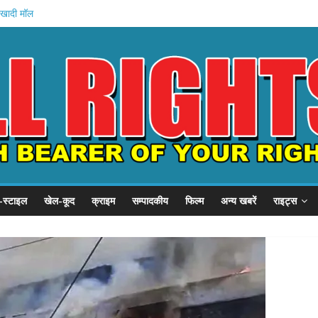
 खादी मॉल
 की शुरुआत
स्टल दौरा
1 हजार करोड़
 इनामी अरेस्ट
-स्टाइल
खेल-कूद
क्राइम
सम्पादकीय
फिल्म
अन्य खबरें
राइट्स