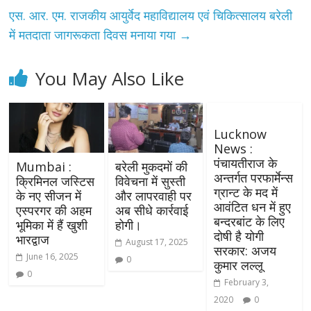
एस. आर. एम. राजकीय आयुर्वेद महाविद्यालय एवं चिकित्सालय बरेली
में मतदाता जागरूकता दिवस मनाया गया
→
You May Also Like
Lucknow
News :
पंचायतीराज के
Mumbai :
बरेली मुकदमों की
अन्तर्गत परफार्मेन्स
क्रिमिनल जस्टिस
विवेचना में सुस्ती
ग्रान्ट के मद में
के नए सीजन में
और लापरवाही पर
आवंटित धन में हुए
एस्परगर की अहम
अब सीधे कार्रवाई
बन्दरबांट के लिए
भूमिका में हैं खुशी
होगी।
दोषी है योगी
भारद्वाज
August 17, 2025
सरकार: अजय
June 16, 2025
0
कुमार लल्लू
0
February 3,
2020
0