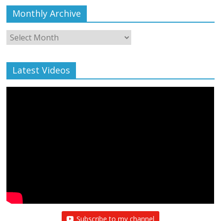
Monthly Archive
Monthly
Archive
Latest Videos
All Rights News
Bareilly
Uttar Pradesh
राजनीति
हॉट
राजनीतिक
प्रथम आगमन पर नवनियुक्त प्रदेश उपाध्यक्ष सोनू
बाल्मीकि का किया गया स्वागत
August 6, 2021
Editor All Rights
0
Subscribe to my channel