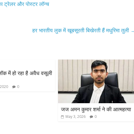
उपाध्यक्ष सोनू बाल्मीकि का किया ग
ट्रेलर और पोस्टर लॉन्च
स्वागत
August 6, 2021
Editor All Rights
0
हर भारतीय लुक में खूबसूरती बिखेरती हैं मधुरिमा तुली
Bareilly
Uttar
हॉट राजनीतिक
ॉक में हो रहा है अवैध वसूली
 ने किया महंगाई के
 2020
0
न
Editor All Rights
0
जज अमन कुमार शर्मा ने की आत्महत्या
May 3, 2026
0