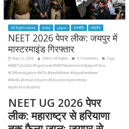
All Rights News
India
jaipur
राजनीति
राष्ट्रीय
NEET 2026 पेपर लीक: जयपुर में
मास्टरमाइंड गिरफ्तार
May 12, 2026
Editor All Rights
0 Comments
Tags:
#NEETUG2026 #PaperLeak #NEETMastermind #JaipurPolice
#CBIInvestigation #NTA #NashikNews #RajasthanNews
#MedicalEntranceExams #EducationSystemIndia
#JusticeForStudents
NEET UG 2026 पेपर
लीक: महाराष्ट्र से हरियाणा
तक फैला जाल; जयपुर से