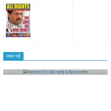
All Rights News
Bareilly
Uttar Pradesh
राजनीति
हॉट
राजनीतिक
जरूर पढ़ें
समाजवादी पार्टी ने किया महंगाई के खिलाफ प्रदर्शन
August 4, 2021
Editor All Rights
0