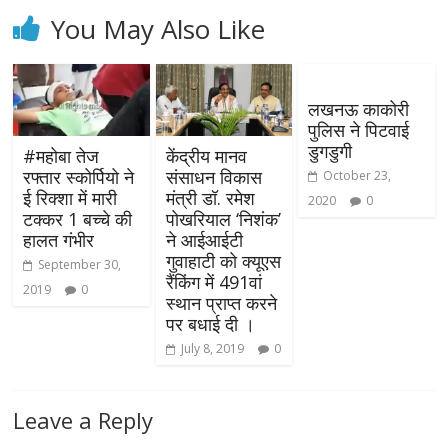
You May Also Like
लखनऊ काकोरी
पुलिस ने पिटवाई
डुगडुगी
#महोबा तेज
केंद्रीय मानव
रफ्तार स्कोर्पियो ने
संसाधन विकास
October 23,
ई रिक्शा में मारी
मंत्री डॉ. रमेश
2020
0
टक्कर 1 बच्चे की
पोखरियाल ‘निशंक’
हालत गंभीर
ने आईआईटी
गुवाहाटी को क्यूएस
September 30,
रैंकिंग में 491वां
2019
0
स्थान प्राप्त करने
पर बधाई दी ।
July 8, 2019
0
Leave a Reply