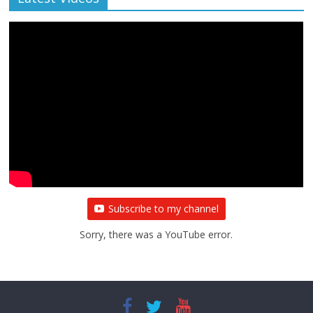
All Rights News
Bareilly
Uttar Pradesh
राजनीति
हॉट
राजनीतिक
प्रथम आगमन पर नवनियुक्त प्रदेश उपाध्यक्ष सोनू
बाल्मीकि का किया गया स्वागत
August 6, 2021
Editor All Rights
0
Subscribe to my channel
Sorry, there was a YouTube error.