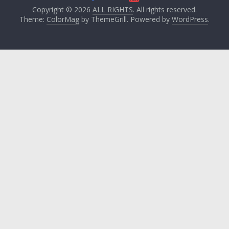
Copyright © 2026
ALL RIGHTS
. All rights reserved.
Theme:
ColorMag
by ThemeGrill. Powered by
WordPress
.