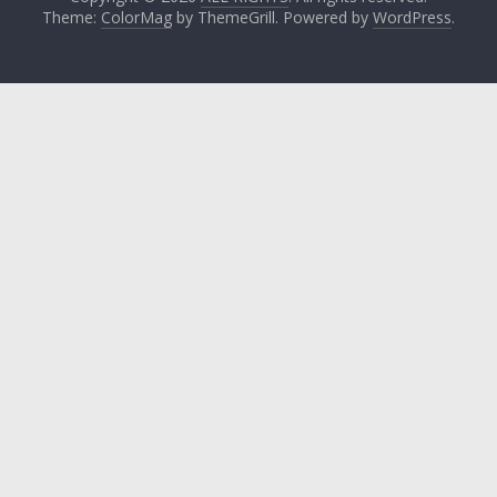
Theme:
ColorMag
by ThemeGrill. Powered by
WordPress
.