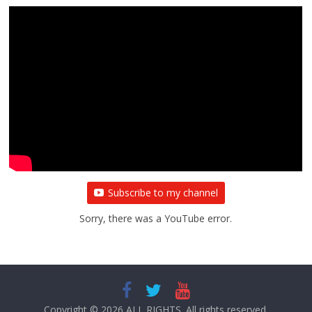
All Rights News
Bareilly
Uttar Pradesh
राजनीति
हॉट
राजनीतिक
प्रथम आगमन पर नवनियुक्त प्रदेश उपाध्यक्ष सोनू
बाल्मीकि का किया गया स्वागत
August 6, 2021
Editor All Rights
0
Subscribe to my channel
Sorry, there was a YouTube error.
Copyright © 2026
ALL RIGHTS
. All rights reserved.