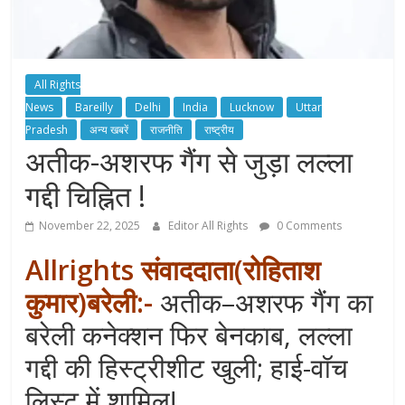
All Rights
News
Bareilly
Delhi
India
Lucknow
Uttar
Pradesh
अन्य खबरें
राजनीति
राष्ट्रीय
अतीक-अशरफ गैंग से जुड़ा लल्ला
गद्दी चिह्नित !
November 22, 2025
Editor All Rights
0 Comments
Allrights संवाददाता
(
रोहिताश
कुमार)बरेली:-
अतीक–अशरफ गैंग का
बरेली कनेक्शन फिर बेनकाब, लल्ला
गद्दी की हिस्ट्रीशीट खुली; हाई-वॉच
लिस्ट में शामिल!