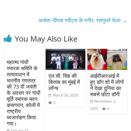
अजंता–दीपक स्वीट्स के पनीर, रसगुल्ले फेल!
→
You May Also Like
महात्मा गांधी
स्मारक समिति के
तत्वावधान में
एल.सी. सिंह की
आईवीआरआई में
भारतीय गणतंत्र
किताब का मुंबई में
हुए डॉग शो में लोगों
की 73 वीं जयंती
लॉन्च
ने देखा दुनिया का
के अवसर पर गांधी
सबसे छोटा डॉगी
March 26, 2026
मूर्ति स्मारक भवन
November 3,
0
कसगरान, बरेली में
2025
0
राष्ट्रीय
ध्वजारोहण किया
गया।
January 27,