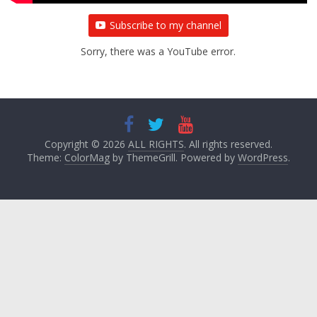
Subscribe to my channel
Sorry, there was a YouTube error.
Copyright © 2026
ALL RIGHTS
. All rights reserved.
Theme:
ColorMag
by ThemeGrill. Powered by
WordPress
.