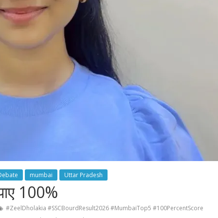
 Debate
mumbai
Uttar Pradesh
ं पाए 100%
#ZeelDholakia #SSCBourdResult2026 #MumbaiTop5 #100PercentScore