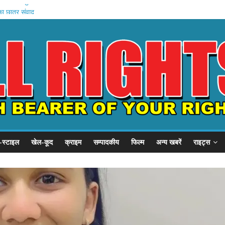
, SSP से गुहार
का छात्र संवाद
ें बहन को कैद
जवी शुरू
बड़ा प्रदर्शन
-स्टाइल
खेल-कूद
क्राइम
सम्पादकीय
फिल्म
अन्य खबरें
राइट्स