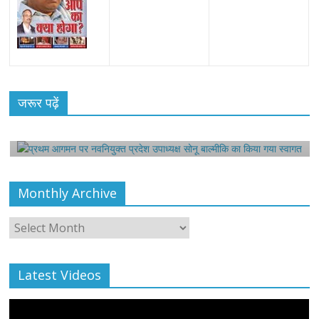
All Rights News
Bareilly
Uttar Pradesh
राजनीति
हॉट
राजनीतिक
प्रथम आगमन पर नवनियुक्त प्रदेश उपाध्यक्ष सोनू
जरूर पढ़ें
बाल्मीकि का किया गया स्वागत
August 6, 2021
Editor All Rights
0
Monthly Archive
Monthly
Archive
Latest Videos