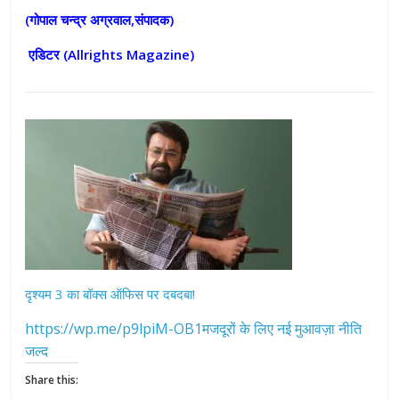
(गोपाल चन्द्र अग्रवाल,संपादक)
एडिटर (
Allrights Magazine)
दृश्यम 3 का बॉक्स ऑफिस पर दबदबा!
https://wp.me/p9lpiM-OB1मजदूरों के लिए नई मुआवज़ा नीति
जल्द
Share this: