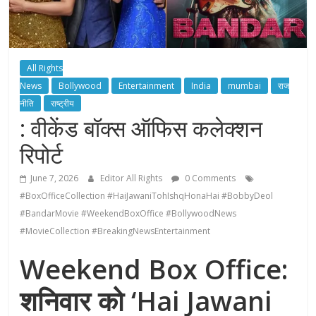
All Rights
News
Bollywood
Entertainment
India
mumbai
राज
नीति
राष्ट्रीय
: वीकेंड बॉक्स ऑफिस कलेक्शन
रिपोर्ट
June 7, 2026
Editor All Rights
0 Comments
#BoxOfficeCollection #HaiJawaniTohIshqHonaHai #BobbyDeol
#BandarMovie #WeekendBoxOffice #BollywoodNews
#MovieCollection #BreakingNewsEntertainment
Weekend Box Office:
शनिवार को ‘Hai Jawani