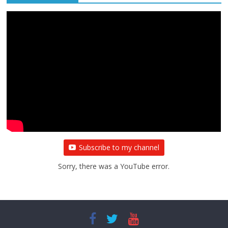
All Rights News
Bareilly
Uttar Pradesh
राजनीति
हॉट
राजनीतिक
प्रथम आगमन पर नवनियुक्त प्रदेश उपाध्यक्ष सोनू
बाल्मीकि का किया गया स्वागत
August 6, 2021
Editor All Rights
0
Subscribe to my channel
Sorry, there was a YouTube error.