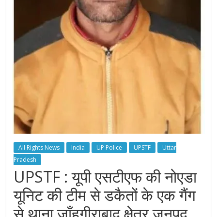
All Rights News
India
UP Police
UPSTF
Uttar
Pradesh
UPSTF : यूपी एसटीएफ की नोएडा
यूनिट की टीम से डकैतों के एक गैंग
से थाना जाँहगीराबाद क्षेत्र जनपद