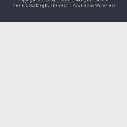
Theme:
ColorMag
by ThemeGrill. Powered by
WordPress
.