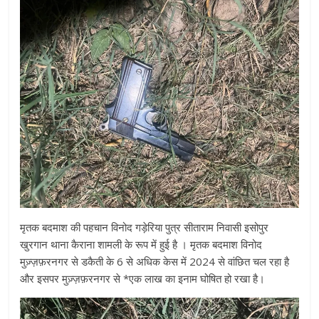
मृतक बदमाश की पहचान विनोद गड़ेरिया पुत्र सीताराम निवासी इसोपुर
खुरगान थाना कैराना शामली के रूप में हुई है । मृतक बदमाश विनोद
मुज़्ज़फ़रनगर से डकैती के 6 से अधिक केस में 2024 से वांछित चल रहा है
और इसपर मुज़्ज़फ़रनगर से *एक लाख का इनाम घोषित हो रखा है।