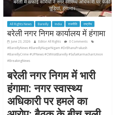
All Rights News
Bareilly
India
राजनीति
राष्ट्रीय
बरेली नगर निगम कार्यालय में हंगामा
June 23, 2026
Editor All Rights
0 Comments
#BareillyNews #BareillyNagarNigam #DrBhanuPrakash
#BareillyCrime #UPNews #CMVisitBareilly #SufaiKarmachariUnion
#BreakingNews
बरेली नगर निगम में भारी
हंगामा: नगर स्वास्थ्य
अधिकारी पर हमले का
आरोप; बैठक के बीच चली