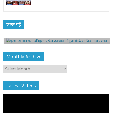
All Rights News
Bareilly
Uttar Pradesh
राजनीति
हॉट
राजनीतिक
प्रथम आगमन पर नवनियुक्त प्रदेश उपाध्यक्ष सोनू
जरूर पढ़ें
बाल्मीकि का किया गया स्वागत
August 6, 2021
Editor All Rights
0
Monthly Archive
Monthly
Archive
Latest Videos