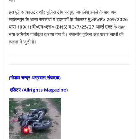
इस पूरे एनकाउंटर और पुलिस टीम पर हुए जानलेवा हमले के बाद अब
सहारनपुर के थाना सरसावां में बदमाशों के खिलाफ
मु०अ०सं० 209/2026
धारा 109(1) बी०एन०एस० (BNS) व 3/7/25/27 आर्म्स एक्ट
के तहत
नया अभियोग पंजीकृत कराया गया है
। स्थानीय पुलिस अब फरार साथी की
तलाश में जुटी है
।
(गोपाल चन्द्र अग्रवाल,संपादक)
एडिटर (
Allrights Magazine)