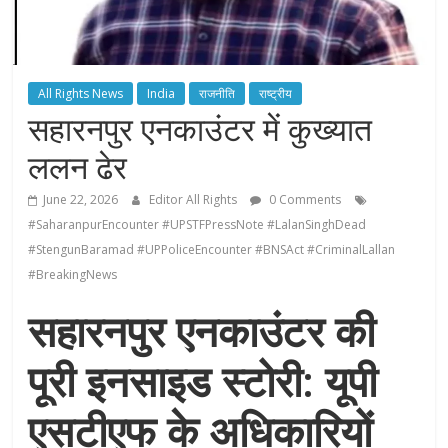
All Rights News
India
राजनीति
राष्ट्रीय
सहारनपुर एनकाउंटर में कुख्यात
ललन ढेर
June 22, 2026
Editor All Rights
0 Comments
#SaharanpurEncounter #UPSTFPressNote #LalanSinghDead
#StengunBaramad #UPPoliceEncounter #BNSAct #CriminalLallan
#BreakingNews
सहारनपुर एनकाउंटर की
पूरी इनसाइड स्टोरी: यूपी
एसटीएफ के अधिकारियों