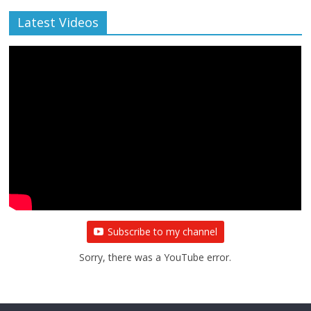
Latest Videos
All Rights News
Bareilly
Uttar Pradesh
राजनीति
हॉट
राजनीतिक
प्रथम आगमन पर नवनियुक्त प्रदेश उपाध्यक्ष सोनू
बाल्मीकि का किया गया स्वागत
August 6, 2021
Editor All Rights
0
Subscribe to my channel
Sorry, there was a YouTube error.