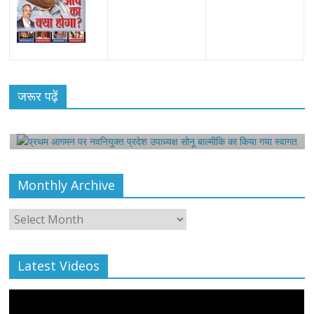
All Rights News
Bareilly
Uttar Pradesh
राजनीति
हॉट
राजनीतिक
प्रथम आगमन पर नवनियुक्त प्रदेश उपाध्यक्ष सोनू
जरूर पढ़ें
बाल्मीकि का किया गया स्वागत
August 6, 2021
Editor All Rights
0
Monthly Archive
Monthly
Archive
Latest Videos