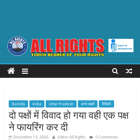
ALL
RIGHTS
Torch
Bearer
Bareilly
India
Uttar Pradesh
अन्य खबरें
विडियो
of
दो पक्षों में विवाद हो गया वही एक पक्ष
your
ने फायरिंग कर दी
Rights
December 13, 2020
Editor All Rights
0 Comments