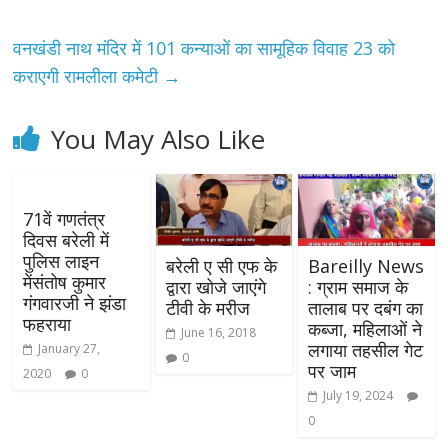
वनखंडी नाथ मंदिर में 101 कन्याओं का सामूहिक विवाह 23 को
कराएगी रामलीला कमेटी
→
You May Also Like
71वें गणतंत्र
दिवस बरेली में
पुलिस लाइन
बरेली ए सी एफ के
Bareilly News
मेंसंतोष कुमार
द्वारा खोजे जाएंगे
: ग्राम समाज के
गंगवारजी ने झंडा
टीवी के मरीज
तालाब पर दबंग का
फहराया
कब्जा, महिलाओं ने
June 16, 2018
लगाया तहसील गेट
January 27,
0
पर जाम
2020
0
July 19, 2024
0