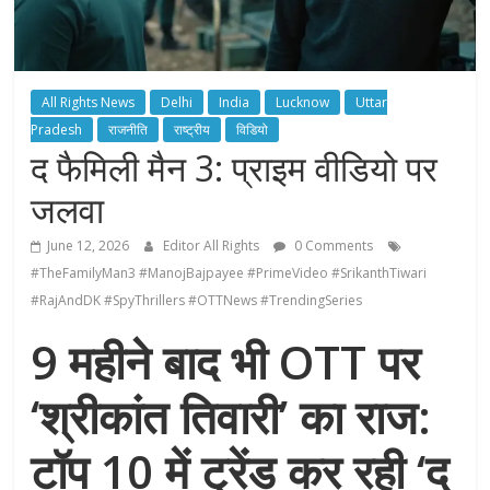
All Rights News
Delhi
India
Lucknow
Uttar
Pradesh
राजनीति
राष्ट्रीय
विडियो
द फैमिली मैन 3: प्राइम वीडियो पर
जलवा
June 12, 2026
Editor All Rights
0 Comments
#TheFamilyMan3 #ManojBajpayee #PrimeVideo #SrikanthTiwari
#RajAndDK #SpyThrillers #OTTNews #TrendingSeries
9 महीने बाद भी OTT पर
‘श्रीकांत तिवारी’ का राज:
टॉप 10 में ट्रेंड कर रही ‘द