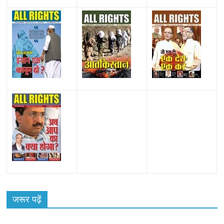
All Rights News
Bareilly
Uttar Pradesh
राजनीति
हॉट
राजनीतिक
जरूर पढ़ें
समाजवादी पार्टी ने किया महंगाई के खिलाफ प्रदर्शन
August 4, 2021
Editor All Rights
0