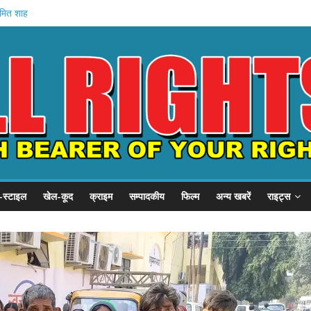
अमित शाह
गृह मंत्रालय
े में मौत
वेतन रोका
यारी
-स्टाइल
खेल-कूद
क्राइम
सम्पादकीय
फिल्म
अन्य खबरें
राइट्स