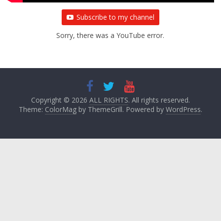
Subscribe to my channel
Sorry, there was a YouTube error.
Copyright © 2026
ALL RIGHTS
. All rights reserved.
Theme:
ColorMag
by ThemeGrill. Powered by
WordPress
.