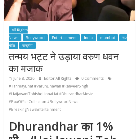
All Rights
News
Bollywood
Entertainment
India
mumbai
राज
नीति
राष्ट्रीय
तन्मय भट्ट ने उड़ाया वरुण धवन
का मजाक
June 8, 2026
Editor All Rights
0 Comments
#TanmayBhat #VarunDhawan #RanveerSingh
#HaiJawaniTohIshqHonaHai #DhurandharMovie
#BoxOfficeCollection #BollywoodNews
#BreakingNewsEntertainment
Dhurandhar का 1%