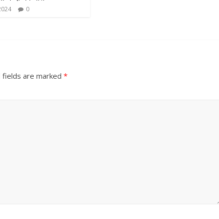
2024
0
 fields are marked
*
All Rights News
Bareilly
Uttar
Pradesh
राजनीति
हॉट राजनीतिक
समाजवादी पार्टी ने किया महंगाई के
खिलाफ प्रदर्शन
August 4, 2021
Editor All Rights
0