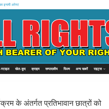
का इनामी अरेस्ट
चे खादी मॉल
न की शुरुआत
होस्टल दौरा
 21 हजार करोड़
-स्टाइल
खेल-कूद
क्राइम
सम्पादकीय
फिल्म
अन्य खबरें
राइट्स
यक्रम के अंतर्गत प्रतिभावान छात्रों को