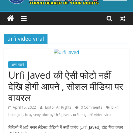
ALL
RIGHTS
urfi video viral
Torch
Bearer
of
your
अन्य खबरें
Rights
Urfi Javed की ऐसी फोटो नहीं
देखि होगी आपने , सोशल मीडिया पर
वायरल
,
April 15, 2022
Editor All Rights
0 Comments
bikni
,
,
,
,
,
bikni gril
bra
sexy photo
Urfi Javed
urfi sex
urfi video viral
बिकिनी में आईं नजर लेटेस्ट वीडियो में उर्फी जावेद (Urfi Javed) हॉट पिंक कलर