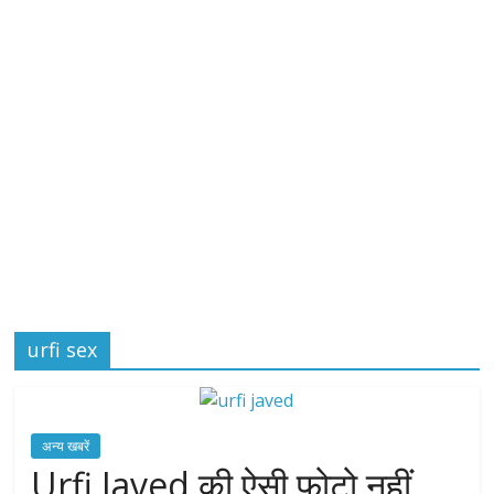
urfi sex
अन्य खबरें
Urfi Javed की ऐसी फोटो नहीं