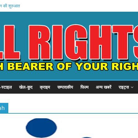
न की शुरुआत
होस्टल दौरा
 21 हजार करोड़
1 समस्याएं
चे खादी मॉल
-स्टाइल
खेल-कूद
क्राइम
सम्पादकीय
फिल्म
अन्य खबरें
राइट्स
ah