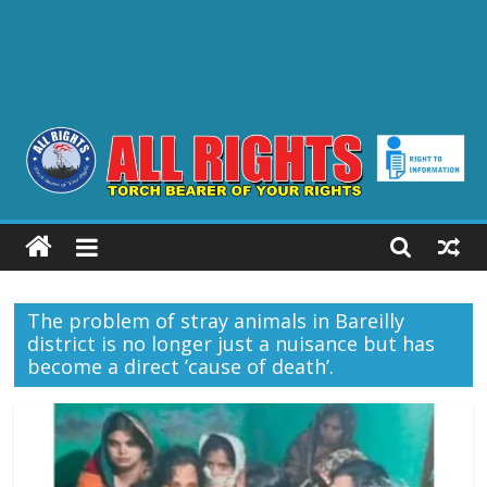
ALL
RIGHTS
The problem of stray animals in Bareilly
Torch
district is no longer just a nuisance but has
Bearer
become a direct ’cause of death’.
of
your
Rights