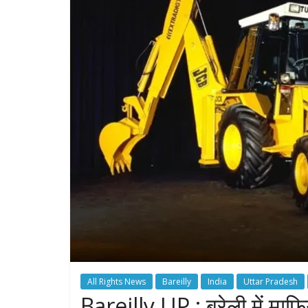
All Rights News
Bareilly
India
Uttar Pradesh
Bareilly UP : बरेली में माफ