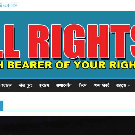
चे खादी मॉल
न की शुरुआत
होस्टल दौरा
 21 हजार करोड़
का इनामी अरेस्ट
-स्टाइल
खेल-कूद
क्राइम
सम्पादकीय
फिल्म
अन्य खबरें
राइट्स