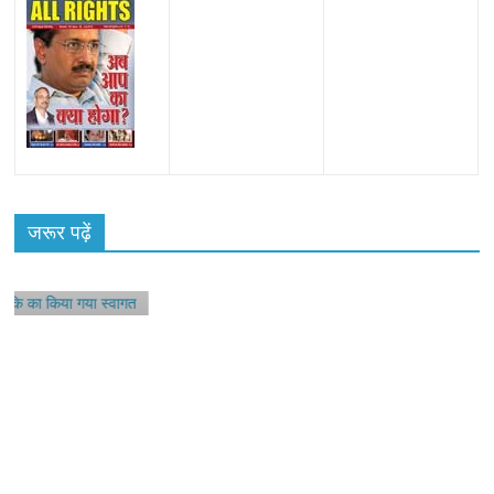
ू
जरूर पढ़ें