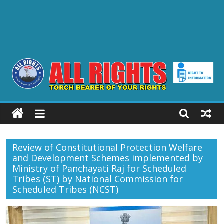
ALL
RIGHTS
Review of Constitutional Protection Welfare
Torch
and Development Schemes implemented by
Bearer
Ministry of Panchayati Raj for Scheduled
of
Tribes (ST) by National Commission for
your
Scheduled Tribes (NCST)
Rights